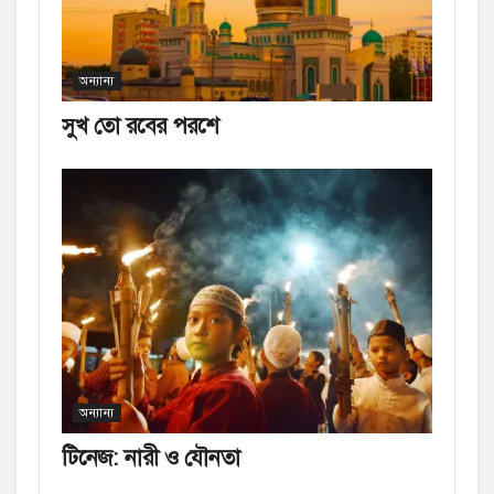
অন্যান্য
সুখ তো রবের পরশে
অন্যান্য
টিনেজ: নারী ও যৌনতা