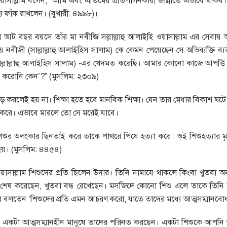
ি ওয়াসাল্লাম বলেন, ‘আমি এবং এতিমের প্রতিপালনকারী জান্নাতে এভাবে থাকব
ন্য ফাঁক রাখলেন। (বুখারী: ৪৯৯৮)।
র আট বছর বয়সে তাঁর মা নবীজি সল্লাল্লাহু আলাইহি ওয়াসাল্লাম এর সেবায় অ
 নবীজী (সাল্লাল্লাহু আলাইহিস সালাম) কে কেমন পেয়েছেন সে অভিব্যক্তি ব্
(সাল্লাল্লাহু আলাইহিস সালাম) -এর খেদমত করেছি। আমার কোনো কাজে আপত্
করোনি কেন’?” (মুসলিম: ২৩০৯)
ায় বড় করলেই হয় না। শিক্ষা হতে হবে মানবিক শিক্ষা। যেন তার মেধার বিকাশ ঘটে
 করে। এভাবে মারলে তো সে মরেই যাবে।
িশুর অলংকার ছিনতাই করে তাকে পাথরে পিষে হত্যা করে। ওই শিশুহত্যার মৃত্
য়া হয়। (মুসলিম: ৪৪৫৪)
 ওয়াসাল্লাম শিশুদের প্রতি ছিলেন উদার। তিনি নামাযে থাকলে কিংবা খুতবা 
ুত শেষ করেছেন, খুতবা বন্ধ রেখেছেন। মসজিদে কোনো শিশু এলে তাকে তিনি
রে বলতেন ‘শিশুদের প্রতি এমন আচরণ করো, যাতে তাদের মধ্যে আত্মসম্মানবোধ স
কটা আত্মসম্মানহীন মানুষে তাদের পরিনত করছেন। একটা শিশুকে আপনি য