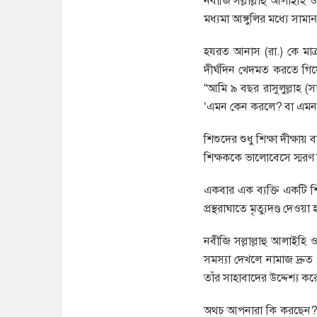
নবীজি সল্লাল্লাহু আলাইহ
মধ্যমা আঙ্গুলির মধ্যে সামা
হযরত আনাস (রা.) কে মাত্
দীর্ঘদিন খেদমত করতে গিয়ে
“আমি ৯ বছর রাসুলুল্লাহ 
‘এমন কেন করলে? বা এমন 
শিশুদের শুধু শিক্ষা দীক্ষ
শিক্ষককে ভালোবেসে স্মরণ
একবার এক ব্যক্তি একটি শ
প্রস্থরাঘাতে মৃত্যুদণ্ড দেও
নবীজি সল্লাল্লাহু আলাইহি
সমস্যা দেখলে নামাজ দ্র
তাঁর সাহাবাদের উদ্দেশ্য ক
অথচ আপনারা কি করছেন? এ