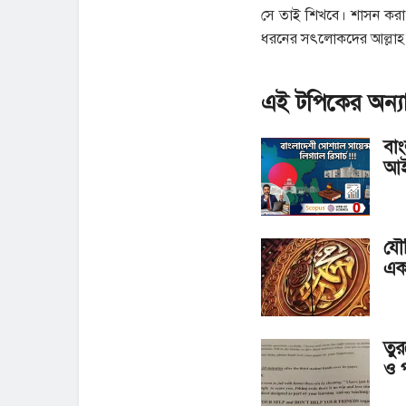
সে তাই শিখবে। শাসন করা 
ধরনের সৎলোকদের আল্লাহ অ
এই টপিকের অন্যা
বাং
আই
যৌক
এক
তুর
ও 