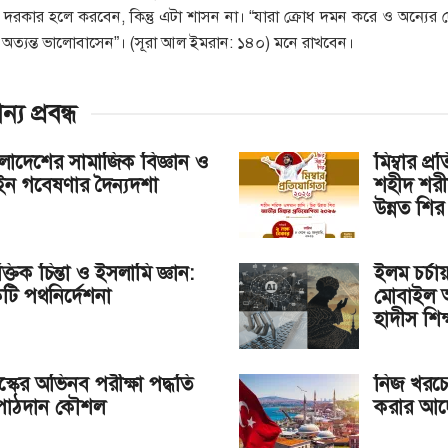
দরকার হলে করবেন, কিন্তু এটা শাসন না। “যারা ক্রোধ দমন করে ও অন্যের 
ত্যন্ত ভালোবাসেন”। (সূরা আল ইমরান: ১৪০) মনে রাখবেন।
ন্য
প্রবন্ধ
লাদেশের সামাজিক বিজ্ঞান ও
মিম্বার প
ন গবেষণার দৈন্যদশা
শহীদ শরী
উন্নত শির
্তিক চিন্তা ও ইসলামি জ্ঞান:
ইলম চর্চায়
টি পথনির্দেশনা
মোবাইল অ
হাদীস শিক্
স্কের অভিনব পরীক্ষা পদ্ধতি
নিজ খরচে 
পাঠদান কৌশল
করার আদ্য