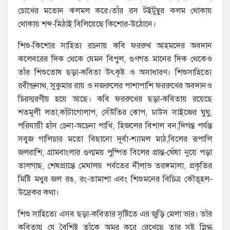
চোখের মতোন ঝলমল করে।তাঁর রস টইটুম্বুর কলম থোকায়
থোকায় শব্দ-মিঠাই বিলিয়েছে কিশোর-উঠোনে।
শিশু-কিশোর সাহিত্য রচনায় কবি ফররুখ আহমদের অবদান
কলেবরের দিক থেকে যেমন বিপুল, গুণগত মানের দিক থেকেও
তাঁর শিশুতোষ ছড়া-কবিতা উৎকৃষ্ট ও অসাধারণ। শিশুসাহিত্যে
রবীন্দ্রনাথ, সুকুমার রায় ও নজরুলের পাশাপাশি ফররুখের অবদানও
চিরস্মরণীয় হয়ে আছে। কবি ফররুখের ছড়া-কবিতায় রয়েছে
শতমূলী লতা,কাঁটাগোলাপ, সেঁউতির ঝোপ, ঢাউস সাইজের ঘুঘু,
পরিযায়ী হাঁস চেনা-অচেনা পাখি, হিজলের বিশাল বন,দিগন্ত পর্যন্ত
সবুজ গালিচার মতো বিছানো দূর্বা-শ্যামল মাঠ,বিলের রূপালি
জলরাশি, গ্রামবাংলার গুল্মময় পুষ্পিত বিলের প্রান্ত-ঘেঁষা নুয়ে পড়া
তালগাছ, শেষপ্রান্তে মেঘালয় পর্বতের নীলাভ তরঙ্গমালা, প্রকৃতির
মিষ্টি মধুর জল রঙ, রং-তামাশা এবং শিশুমনের বিচিত্র কৌতূহল-
উদ্রেকর কথা।
শিশু সাহিত্যে এসব ছড়া-কবিতার সৃষ্টিতে এর জুড়ি মেলা ভার। তাঁর
কবিতায় যে বৈশিষ্ট তাঁকে অমর করে রেখেছে তার সৃষ্ট স্নিগ্ধ