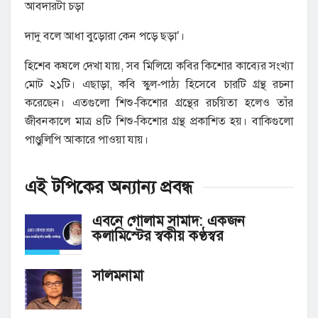
আবদারটা চড়া
দাদু বলে আধা বুড়োরা কেন পড়ে ছড়া’।
হিশেব কষলে দেখা যায়, সব মিলিয়ে কবির কিশোর কাব্যের সংখ্যা
মোট ২১টি। এছাড়া, কবি স্কুল-পাঠ্য হিসেবে চারটি গ্রন্থ রচনা
করেছেন। এতগুলো শিশু-কিশোর গ্রন্থের রচয়িতা হলেও তাঁর
জীবনকালে মাত্র ৪টি শিশু-কিশোর গ্রন্থ প্রকাশিত হয়। বাকিগুলো
পাণ্ডুলিপি আকারে পাওয়া যায়।
এই টপিকের অন্যান্য
প্রবন্ধ
এবনে গোলাম সামাদ: একজন
কলামিস্টের স্বকীয় কণ্ঠস্বর
সলিমনামা