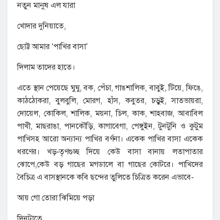
নতুন মানুষ এল যারা
খোদার দুনিয়াতে,
ছোট্ট আমার ‘পাখির বাসা’
দিলাম তাদের হাতে।
এতে স্থান পেয়েছে ঘুঘু, বক, পেঁচা, গাঙশালিক, বাবুই, টিয়ে, ফিঙে,
কাঠঠোকরা, বুলবুলি, মোরগ, হাঁস, কবুতর, চড়ুই, সাতভায়রা,
দোয়েল, কোকিল, শালিক, ময়না, চিল, কাক, শাহবাজ, আবাবিল
পাখী, মাছরাঙা, পানকৌড়ি, কাগাবেগা, পেঙ্গুইন, টুনটুনি ও কুটুম
পাখিসহ আরো অন্যান্য পাখির বর্ণনা। একেক পাখির বাসা একেক
ধরণের। খড়-তৃণগুচ্ছ দিয়ে কেউ বাসা বানায় লতাপাতার
ঝোপে,কেউ বড় গাছের মগডালে বা গাছের কোটরে। পাখিদের
বৈচিত্র এ বাসস্থানকে কবি ছন্দের তুলিতে চিত্রিত করেন এভাবে-
আয় গো তোরা ঝিমিয়ে পড়া
দিনটাতে,