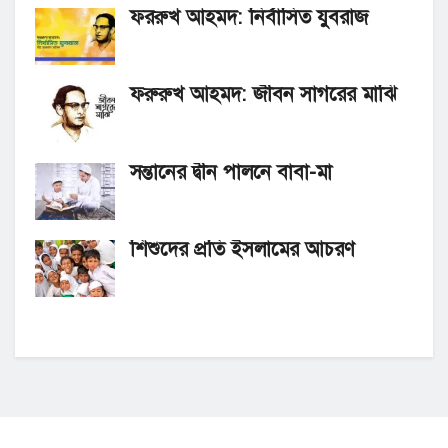
ফররুখ আহমদ: নির্বাসিত যুবরাজ
ফরুরুখ আহমদ: জীবন সাগরের মাঝি
সন্তানের দ্বীন পালনে বাবা-মা
শিশুদের প্রতি ইসলামের আচরণ