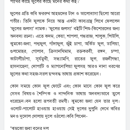
পাখির কাছে ফুলের কাছে মনের কথা কই।’
ফুলের প্রতি কবি ফররুখ আহমদের টান ও ভালোবাসা ছিলো আরো
গভীর। তিনি ফুলকে নিয়ে আস্ত একটা কাব্যগ্রন্থ লিখে ফেললেন
‘ফুলের জলসা’ নামক। ‘ফুলের জলসা’ বইটি শিশু-কিশোরদের জন্য
অনবদ্য রচনা। এতে কদম, কেয়া, শাপলা, গন্ধরাজ, শালুক, শিউলি,
ঝুমকো-জবা, পদ্মফুল, গাঁদাফুল, জুঁই চাপা, অর্কিড ফুল, ডালিয়া,
গুলমোহর, গোলাব, ক্রিসানথিমাম, রক্তকরবী, রঙ্গন, চম্পা,
কাটালীচাঁপা, সূর্যমুখী, সন্ধ্যামণি, রাতের ফুল, রজনীগন্ধা,
হাসনাহেনা, দোপাটি ও ম্যাগনোলিয়া ফুলসহ আরও নানা ধরণের
ফুলের কথা সহজ-সরল ছন্দবদ্ধ ভাষায় প্রকাশ করেছেন।
কোন সময়ে কোন ফুল ফোটে এবং কোন মাসে কোন ফুল ঝরে
সেসব বিষয়ও শৈল্পিক ও নান্দনিক ভাষায় অনবদ্যভাবে তুলে
ধরেছেন।বন হলো রূপবতী রমণী। ঝুমকো জবা যেন তার দুল।
ওলোট-পালোট হাওয়ায় হাওয়ায় সেই দুলের দুুলুনি দেখে কবির
মনও দুদোল দোলায় দুলে ওঠলো।কবি লিখেন-
“ঝুমকো জবা বনের দুল