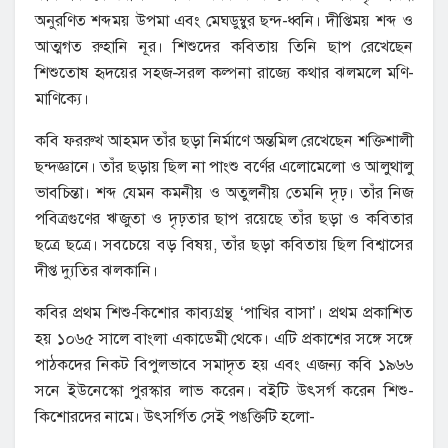
অনুরণিত শব্দময় উপমা এবং মেঘডুম্বুর ছন্দ-ধ্বনি। দীপ্তিময় শব্দ ও
আত্মগত রুহানি নূর। শিশুদের কবিতায় তিনি ছাপ রেখেছেন
শিশুতোষ হৃদয়ের সহজ-সরল কল্পনা রাজ্যে কথার ঝলমলে মণি-
মাণিক্যে।
কবি ফররুখ আহমদ তাঁর ছড়া নির্মাণে অন্তমিল রেখেছেন শক্তিশালী
ছন্দজ্ঞানে। তাঁর ছড়ায় ছিল না পাংশু বর্ণের এলোমেলো ও আলুথালু
ভাবচিন্তা। শব্দ যেমন কমনীয় ও অতুলনীয় তেমনি দৃঢ়। তাঁর নিজ
পবিত্রগুণের ঋজুতা ও দৃঢ়তার ছাপ রয়েছে তাঁর ছড়া ও কবিতার
ছত্রে ছত্রে। সবচেয়ে বড় বিষয়, তাঁর ছড়া কবিতায় ছিল বিশ্বাসের
দীপ্ত দ্যুতির ঝলকানি।
কবির প্রথম শিশু-কিশোর কাব্যগ্রন্থ ‘পাখির বাসা’। প্রথম প্রকাশিত
হয় ১০৬৫ সালে বাংলা একাডেমী থেকে। এটি প্রকাশের সঙ্গে সঙ্গে
পাঠকদের নিকট বিপুলভাবে সমাদৃত হয় এবং এজন্য কবি ১৯৬৬
সনে ইউনেস্কো পুরস্কার লাভ করেন। বইটি উৎসর্গ করেন শিশু-
কিশোরদের নামে। উৎসর্গিত সেই পঙক্তিটি হলো-