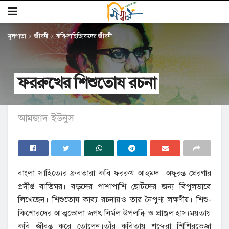
মূলপাতা
জীবনী
কবি-সাহিত্যিকদের জীবনী
ফররুখের শিশুতোষ রচনা
আমজাদ ইউনুস
বাংলা সাহিত্যের ধ্রুবতারা কবি ফররুখ আহমদ। অফুরন্ত প্রেরণার
প্রদীপ্ত বাতিঘর। বড়দের পাশাপাশি ছোটদের জন্য বিপুলভাবে
লিখেছেন। শিশুতোষ কাব্য রচনায়ও তার নৈপুণ্য লক্ষণীয়। শিশু-
কিশোরদের আত্মভোলা জগৎ নির্মল উপলব্ধি ও প্রাঞ্জল হাস্যময়তায়
কবি জীবন্ত করে তোলেন।তাঁর কবিতায় শব্দেরা শিশিরভেজা