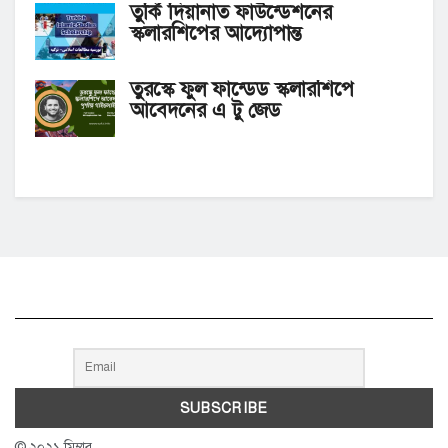
তুর্কি দিয়ানাত ফাউন্ডেশনের
স্কলারশিপের আদ্যোপান্ত
তুরস্কে ফুল ফান্ডেড স্কলারশিপে
আবেদনের এ টু জেড
© ২০২১ মিম্বার