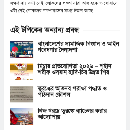
লক্ষণ না। এটা সেই লোকদের লক্ষণ যারা আল্লাহকে ভালোবাসে।
এটা সেই লোকদের লক্ষণ যাদের মধ্যে ঈমান আছে।
এই টপিকের অন্যান্য
প্রবন্ধ
বাংলাদেশের সামাজিক বিজ্ঞান ও আইন
গবেষণার দৈন্যদশা
মিম্বার প্রতিযোগিতা ২০২৬ – শহীদ
শরীফ ওসমান হাদি-চির উন্নত শির
তুরস্কের অভিনব পরীক্ষা পদ্ধতি ও
পাঠদান কৌশল
নিজ খরচে তুরস্কে ব্যাচেলর করার
আদ্যোপান্ত