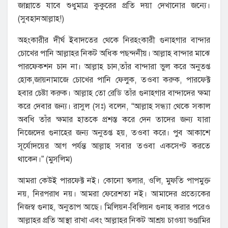
জান্নাতে যাবে শুধুমাত্র কুকুরের প্রতি দয়া দেখানোর জন্যে।
(সুবহানআল্লাহ!)
অহংকারীর দীর্ঘ ইবাদতের থেকে নিরহংকারী গুনাহগার বান্দার
চোখের পানি আল্লাহর নিকট অধিক পছন্দনীয়। আল্লাহ বান্দার মাঝে
পারফেকশন চান না। আল্লাহ চান,তাঁর বান্দারা ভুল করে অনুতপ্ত
হোক,জায়নামাজে চোখের পানি ফেলুক, তওবা করুক, পারফেক্ট
হবার চেষ্টা করুক। আল্লাহ তো রেডি তাঁর গুনাহগার বান্দাদের ক্ষমা
করে দেবার জন্য। রাসুল (সঃ) বলেন, “আল্লাহ সন্ধ্যা থেকে সকাল
অবধি তাঁর ক্ষমার হাতকে প্রশস্ত করে দেন তাদের জন্য যারা
নিজেদের গুনাহের জন্য অনুতপ্ত হয়, তওবা করে। পুব আকাশে
সূর্যোদয়ের আগ পর্যন্ত আল্লাহ সবার তওবা একসেপ্ট করতে
থাকেন।” (মুসলিম)
আমরা কেউই পারফেক্ট নই। কোনো স্কলার, ওলি, মুফতি পাপমুক্ত
নয়, নিরপরাধ নয়। আমরা ফেরেশতা নই। আমাদের প্রত্যেকের
নিজস্ব গুনাহ, অনুতাপ আছে। মিলিয়ন-বিলিয়ন গুনাহ করার পরেও
আল্লাহর প্রতি আস্থা রাখা এবং আল্লাহর নিকট আশ্রয় চাওয়া ভণ্ডামির