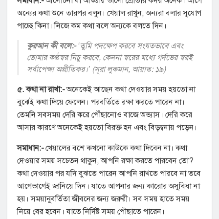
সমাধান:-
আলোচনা বা আড্ডায় ভালো শ্রোতার কদর অনেক। আগে
অন্যের কথা শুনে তারপর বলুন। খেয়াল রাখুন, অন্যরা বলার সুযোগ
পাচ্ছে কিনা। নিজে কম কথা বলে অন্যকে বলতে দিন।
কুরআন কী বলে:-
‘তুমি পদক্ষেপ করবে সংযতভাবে এবং
তোমার কণ্ঠস্বর নিচু করবে, কেননা স্বরের মধ্যে গর্দভের স্বরই
সর্বাপেক্ষা অপ্রীতিকর।’ (সূরা লুকমান, আয়াত: ১৯)
৫. কথা না রাখা:-
অনেকেই আছেন কথা দেওয়ার সময় হয়তো না
বুঝেই কথা দিয়ে ফেলেন। পরবর্তিতে রক্ষা করতে পারেন না।
তেমনি সবসময় দেরি করে পৌঁছানোও বাজে অভ্যাস। দেরি করে
আসার কারণে অনেকেই হয়তো বিরক্ত হন এবং বিড়ম্বনায় পড়েন।
সমাধান:-
খেয়ালের বশে কখনো কাউকে কথা দিবেন না। কথা
দেওয়ার সময় সচেতন থাকুন, আপনি রক্ষা করতে পারবেন তো?
কথা দেওয়ার পর যদি বুঝতে পারেন আপনি রাখতে পারবে না তবে
আগেভাগেই জানিয়ে দিন। যাতে আপনার জন্য কারোর অসুবিধা না
হয়। সময়ানুবর্তিতা জীবনের জন্য জরুরী। সব সময় হাতে সময়
নিয়ে বের হবেন। যাতে নির্দিষ্ট সময় পৌছাতে পারেন।