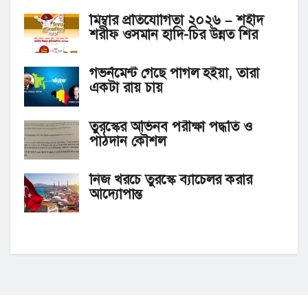
মিম্বার প্রতিযোগিতা ২০২৬ – শহীদ
শরীফ ওসমান হাদি-চির উন্নত শির
গভর্নমেন্ট গেছে পাগল হইয়া, তারা
একটা রায় চায়
তুরস্কের অভিনব পরীক্ষা পদ্ধতি ও
পাঠদান কৌশল
নিজ খরচে তুরস্কে ব্যাচেলর করার
আদ্যোপান্ত