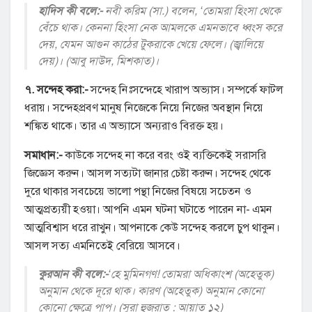
হাদিস কী বলে:-
নবী করিম (সা.) বলেন, ‘তোমরা হিংসা থেকে
বেঁচে থাক। কেননা হিংসা নেক আমলকে এমনভাবে ধ্বংস করে
দেয়, যেমন আগুন কাঠের টুকরাকে খেয়ে ফেলে। (জ্বালিয়ে
দেয়)। (আবু দাউদ, মিশকাত)।
৭. সন্দেহ করা:-
সন্দেহ নিঃসন্দেহে খারাপ অভ্যাস। সম্পর্কে ফাটল
ধরায়। সন্দেহপ্রবণ মানুষ নিজেকে নিয়ে নিজের অবস্থান নিয়ে
শঙ্কিত থাকে। তার এ অভ্যাসে অন্যরাও বিরক্ত হয়।
সমাধান:-
কাউকে সন্দেহ না করে বরং ওই ব্যক্তিকেই সরাসরি
জিজ্ঞেস করুন। আসল সত্যটা জানার চেষ্টা করুন। সন্দেহ থেকে
দুরে থাকার সবচেয়ে ভালো পন্থা নিজের বিষয়ে সচেতন ও
আত্মপ্রত্যয়ী হওয়া। আপনি এমন ঘটনা ঘটাতে পারেন না- এমন
আত্মবিশ্বাস ধরে রাখুন। আপনাকে কেউ সন্দেহ করলে চুপ থাকুন।
আসল সত্য এমনিতেই বেরিয়ে আসবে।
কুরআন কী বলে:-
‘হে মুমিনগণ! তোমরা অধিকাংশ (অহেতুক)
অনুমান থেকে দূরে থাক। কারণ (অহেতুক) অনুমান কোনো
কোনো ক্ষেত্রে পাপ। (সুরা হুজরাত : আয়াত ১২)