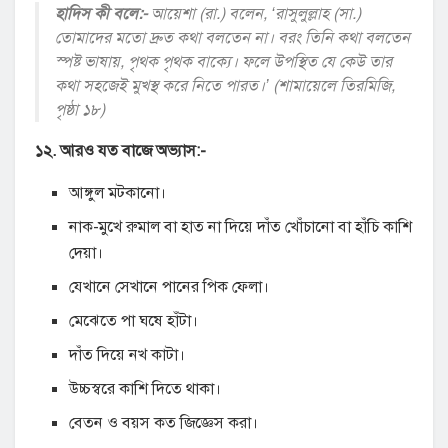
হাদিস কী বলে:-
আয়েশা (রা.) বলেন, ‘রাসুলুল্লাহ (সা.)
তোমাদের মতো দ্রুত কথা বলতেন না। বরং তিনি কথা বলতেন
স্পষ্ট ভাষায়, পৃথক পৃথক বাক্যে। ফলে উপস্থিত যে কেউ তার
কথা সহজেই মুখস্থ করে নিতে পারত।’ (শামায়েলে তিরমিজি,
পৃষ্ঠা ১৮)
১২. আরও যত বাজে অভ্যাস:-
আঙ্গুল মটকানো।
নাক-মুখে রুমাল বা হাত না দিয়ে দাঁত খোঁচানো বা হাঁচি কাশি
দেয়া।
যেখানে সেখানে পানের পিক ফেলা।
মেঝেতে পা ঘষে হাঁটা।
দাঁত দিয়ে নখ কাটা।
উচ্চস্বরে কাশি দিতে থাকা।
বেতন ও বয়স কত জিজ্ঞেস করা।