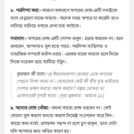
৮. পরনিন্দা করা:-
কারণে-অকারণে অপরের দোষ-ত্রুটি সবাইকে
বলে বেড়ানো বাজে অভ্যাস। অনেক সময় অপরে যা করেনি তাও
বানিয়ে বানিয়ে বলতে দেখা যায় কাউকে।
সমাধান:-
অপরের দোষ-ত্রুটি গোপন রাখুন। প্রচার করবেন না। মনে
রাখবেন, আপনারও ভুল হতে পারে। পরনিন্দা ব্যক্তিগত ও
সামাজিক সম্পর্কে ফাটল ধরায়। এরকম বাজে অভ্যাস হলে নিজে
নিজে সচেতন হয়ে কাটিয়ে উঠুন।
কুরআন কী বলে:-
‘হে ঈমানদারগণ! তোমরা একে অপরের
পেছনে নিন্দা করো না। তোমাদের কেউ কী স্বীয় মৃত ভাইয়ের
গোশত ভক্ষণ করতে পছন্দ করবে? বস্তুত তোমরা তা
একেবারেই ঘৃণাই করো। (সুরা হুজরাত : আয়াত ১২)
৯. অন্যের দোষ খোঁজা:-
অযথা কারো দোষ ধরবেন না। কেউ
কোনো ভুল করলে অন্যায় করলে নিজেই সংশোধন করে দিন।
কারো কথা বার্তা, চালচলন পছন্দ না হলে চুপ থাকুন, তবে সেটা
যদি আপনার জন্য ক্ষতির কারণ হয়।