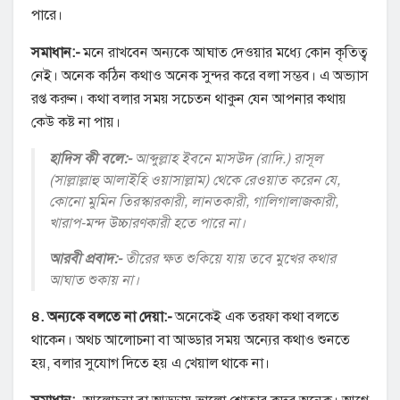
পারে।
সমাধান:-
মনে রাখবেন অন্যকে আঘাত দেওয়ার মধ্যে কোন কৃতিত্ব
নেই। অনেক কঠিন কথাও অনেক সুন্দর করে বলা সম্ভব। এ অভ্যাস
রপ্ত করুন। কথা বলার সময় সচেতন থাকুন যেন আপনার কথায়
কেউ কষ্ট না পায়।
হাদিস কী বলে:-
আব্দুল্লাহ ইবনে মাসউদ (রাদি.) রাসূল
(সাল্লাল্লাহু আলাইহি ওয়াসাল্লাম) থেকে রেওয়াত করেন যে,
কোনো মুমিন তিরস্কারকারী, লানতকারী, গালিগালাজকারী,
খারাপ-মন্দ উচ্চারণকারী হতে পারে না।
আরবী প্রবাদ:-
তীরের ক্ষত শুকিয়ে যায় তবে মুখের কথার
আঘাত শুকায় না।
৪. অন্যকে বলতে না দেয়া:-
অনেকেই এক তরফা কথা বলতে
থাকেন। অথচ আলোচনা বা আড্ডার সময় অন্যের কথাও শুনতে
হয়, বলার সুযোগ দিতে হয় এ খেয়াল থাকে না।