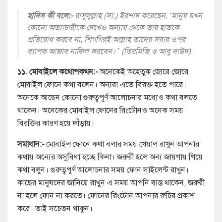
হাদিস কী বলে:-
রাসুলুল্লাহ (সা.) ইরশাদ করেছেন, ‘মানুষ যখন
কোনো অত্যাচারীকে দেখেও অন্যায় থেকে তার হাতকে
প্রতিরোধ করবে না, শিগগিরই আল্লাহ তাদের সবার ওপর
ব্যাপক আজাব নাজিল করবেন। ’ (তিরমিজি ও আবু দাউদ)
১১. মোবাইলে কথোপকথন:-
অনেকেই অহেতুক জোরে জোরে
মোবাইল ফোনে কথা বলেন। অন্যরা এতে বিরক্ত হতে পারে।
অনেকে আছেন কোনো গুরুত্বপূর্ণ আলোচনার মধ্যেও কথা বলতে
থাকেন। অনেকের মোবাইল ফোনের রিংটোনও অনেক সময়
বিরক্তির কারণ হয়ে দাঁড়ায়।
সমাধান:-
মোবাইল ফোনে কথা বলার সময় খেয়াল রাখুন আপনার
কথায় অন্যের অসুবিধা হচ্ছে কিনা। জরুরী হলে অন্য জায়গায় গিয়ে
কথা বলুন। গুরুত্বপূর্ণ আলোচনার সময় ফোন সাইলেন্ট রাখুন।
কাছের মানুষদের জানিয়ে রাখুন এ সময় আপনি ব্যস্ত থাকেন, জরুরী
না হলে ফোন না করতে। ফোনের রিংটোন আপনার রুচির প্রকাশ
করে। তাই সচেতন থাকুন।