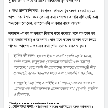
মুক্তির উপায় নিয়ে আমাদের আজকের মূল উপস্থাপনা।
১. কথা চালাচালি করা:-
বিশ্বস্ততা জীবনে খুব জরুরী। কেউ হয়তো
আপনাকে বিশ্বাস করে কোনো কথা বলেছে। আপনি যদি সেই কথা
অন্যকে বলে দেন, তাহলে এটা আপনার বাজে অভ্যাস।
সমাধান:-
যখন আপনাকে বিশ্বাস করে বলেছে, মনে রাখবেন তা
রক্ষা করার দায়িত্বও আপনার। যদি মনে করেন আপনি বলে দিতে
পারেন, তাহলে এ ধরনের কথা শোনা থেকে বিরত থাকুন।
হাদিস কী বলে:-
হজরত ইবনে মাসউদ (রাদিয়াল্লাহু আনহু)
বর্ণনা করেন, রাসুলুল্লাহ (সাল্লাল্লাহু আলাইহি ওয়া সাল্লাম)
বলেছেন, ‘ওহে! আমি কি তোমাদের জানাবো চোগলখুরি কী?
চোগলখুরি হচ্ছে- ‘মানুষের মাঝে কথা চালাচালি।’ (মুসলিম)
রাসুলুল্লাহ (সাল্লাল্লাহু আলাইহি ওয়া সাল্লাম) ঘোষণা করেছেন,
‘চোগলখোর ব্যক্তি জান্নাতে প্রবেশ করবে না।’ (বুখারি, মুসলিম
ও মিশকাত)
Florida state seminars jerseys
২. বেশি কথা বলা:-
বাচালতা নিজের ব্যক্তিত্বের জন্য ক্ষতিকর।