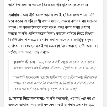
banchero orlando jersey
অতিরিক্ত কথা আপনাকে বিব্রতকর পরিস্থিতিতে ফেলে দেবে।
ithebuilder.com
assurancegas
সমাধান:-
কথা দীর্ঘ করলে আসল কথাই হারিয়ে যতে পারে। যদি
maillardstylecenter
মনে করেন আপনি বেশী কথা বলছেন, তাহলে বলার সময় সচেতন
outlet bologna
থাকুন। আপনজনদেরকে বলে রাখুন, কথা বলার সময় খেয়াল
outlet bologna
করতে আপনি বেশি বলছেন কিনা। তাহলে থামিয়ে দিতে কিংবা
49ers jersey
বিরক্তি প্রকাশ করতে। অনর্থক কথা না বলে সার কথাটুকু বলুন।
ajwebcode
দেখবেন যা বলছেন সবাই তা মনযোগ দিয়ে শুনছে। চেষ্টা করুন যা
secretsummits.com
ঘটেছে বা যা সত্য তাই বলতে।
aguilas cibaeñas jersey
কুরআন কী বলে:-
‘মানুষ যে কথাই বলুক না কেন, তার কাছে
blog.urbanflowers
একজন তৎপর প্রহরী প্রস্তুত থাকেন।’ (সুরা কাফ, আয়াত: ১৮)
ajwebcode
ajwebcode
‘অবশ্যই সফলকাম হয়েছে মুমিনগণ, যারা বিনয়-নম্র নিজেদের
সালাতে। যারা অসার ক্রিয়াকলাপ বা নিরর্থক কথাবার্তা থেকে
blog.natvitasuplementos.com.br
বিরত থাকে।’ (সূরা আল-মুমিনুন, আয়াত: ১-৩)
৩. আঘাত দিয়ে কথা বলা:-
আপনি স্পষ্টবাদী, এর অর্থ এই নয় যে
অন্যকে আঘাত দিয়ে কথা বলবেন। কেউ আপনার মত নাও হতে