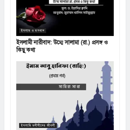
ইসলাম ও মতবাদ
ইসলামী নারীবাদ: উম্মে সালামা (রা.) প্রসঙ্গ ও
কিছু কথা
ইসলামি মনীষীদের জীবনী