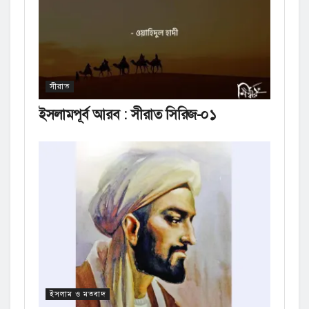
সীরাত
ইসলামপূর্ব আরব : সীরাত সিরিজ-০১
ইসলাম ও মতবাদ