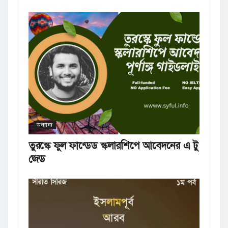
অন্যান্য
তুরস্কে ফুল ফান্ডেড স্কলারশিপে আবেদনের এ টু
জেড