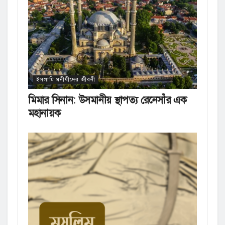
ইসলামি মনীষীদের জীবনী
মিমার সিনান: উসমানীয় স্থাপত্য রেনেসাঁর এক
মহানায়ক