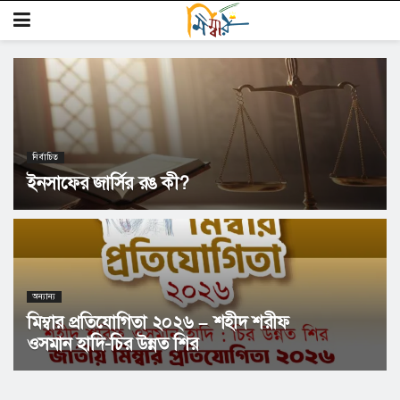
নির্বাচিত
ইনসাফের জার্সির রঙ কী?
অন্যান্য
মিম্বার প্রতিযোগিতা ২০২৬ – শহীদ শরীফ
ওসমান হাদি-চির উন্নত শির