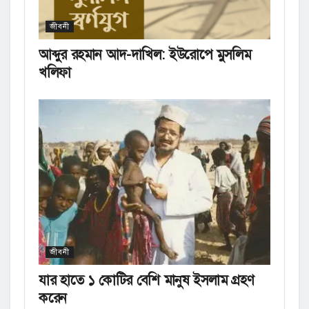
জীবনী
আব্দুর রহমান আদ-দাখিল: ইউরোপে মুসলিম
খলিফা
জীবনী
যার হাতে ১ কোটির বেশি মানুষ ইসলাম গ্রহণ
করেন