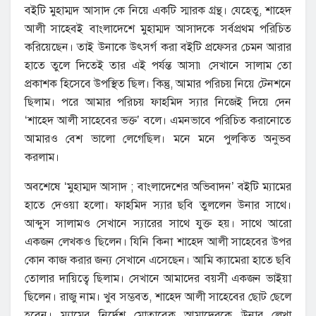
বইটি মুহাম্মদ আসাদ কে নিয়ে একটি স্মারক গ্রন্থ। যেহেতু, শাহেদ
আলী সাহেবই বাংলাদেশে মুহাম্মদ আসাদকে সর্বপ্রথম পরিচিত
করিয়েছেন। তাই উনাকে উৎসর্গ করা বইটি প্রফেসর চেমন আরার
হাতে তুলে দিতেই তার এই পর্যন্ত আসা৷ সেখানে সালাম তো
প্রকাশক হিসেবে উপস্থিত ছিল। কিন্তু, আমার পরিচয় নিয়ে টেনশনে
ছিলাম। পরে আমার পরিচয় ফাহমিদ স্যার নিজেই দিয়ে দেন
‘শাহেদ আলী সাহেবের ভক্ত’ বলে। এমনভাবে পরিচিত করানোতে
আমারও বেশ ভালো লেগেছিল। মনে মনে পুলকিত অনুভব
করলাম।
অবশেষে ‘মুহাম্মদ আসাদ ; বাংলাদেশের অভিবাদন’ বইটি ম্যামের
হাতে দেওয়া হলো। ফাহমিদ স্যার ছবি তুললেন উনার সাথে।
আব্দুস সালামও সেখানে স্যারের সাথে যুক্ত হয়। সাথে আরো
একজন লেখকও ছিলেন। যিনি কিনা শাহেদ আলী সাহেবের উপর
কোন কাজ করার জন্য সেখানে এসেছেন। আমি ক্যামেরা হাতে ছবি
তোলার দায়িত্বে ছিলাম। সেখানে আমাদের বয়সী একজন ভাইয়া
ছিলেন। রাজু নাম। খুব সম্ভবত, শাহেদ আলী সাহেবের ছোট ছেলে
হবেন। ম্যামের নির্দেশ মোতাবেক আমাদেরকে উনার লেখা