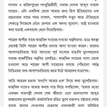
সালাম ও ফরিদপুরের গনবুদ্ধিজীবী, সমাজ সেবক আব্দুস সামাদ
সাহেব। এটা একদিক থেকে আমার জন্য ছিল ইতিহাসের এক
রুদ্রধারার সাথে পরম সাক্ষাৎ, পাশাপাশি নতুন করে ঐতিহ্যের
শেকড়ে নিজেকে বেঁধে ফেলার এক অনন্য সুযোগ। তাই যাওয়ার
কথা শুনেই একবাক্যে মেনে নিয়েছিলাম।
শাহেদ আলীর সাথে ফাহমিদ স্যারের সখ্যতা বহুদিনের। ছাত্র অবস্থা
থেকেই তিনি শাহেদ আলীর বাসায় আসা যাওয়া করেন। তাদের
আলাপচারিতায় উঠে আসতো পূর্ব বাংলার বাঙালি মুসলমানের
সমাজ রাজনীতির বহুবিধ চালচিত্র। ফাহমিদ স্যারের বাসা থেকে
রওয়ানা করে শাহেদ আলী সাহেবের বাসায় পৌঁছানো পর্যন্ত
বিচিত্রময় ভাব-আলাপচারিতায় জমে উঠে আমাদের যাত্রাপথ।
আমি আহমদ ছফার ‘যদ্যপি আমার গুরু’ নিয়ে কথা তুলেছিলাম।
ফাহমিদ স্যারও আমার কথায় সায় দিয়ে বলছিলেন, “ছফার মতো
একজন বামপন্থী লেখক শেষ জীবনে এসে জ্ঞানতাপস আব্দুর
রাজ্জাকের মুসলমানি রাজনৈতিক চরিত্র তুলে ধরলেও বইয়ের শেষে
তাকে আবার সেক্যুলার চেতনায় ধারণকারী বলে অবিহিত