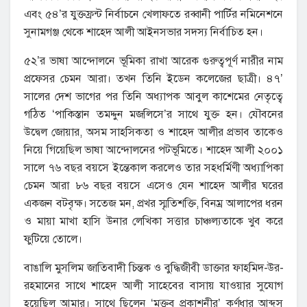
এবং ৫৪’র যুক্তফ্রন্ট নির্বাচনে খেলাফতে রব্বানী পার্টির নমিনেশনে
সুনামগঞ্জ থেকে শাহেদ আলী আইনসভার সদস্য নির্বাচিত হন।
৫২’র ভাষা আন্দোলনে ভূমিকা রাখা আরেক গুরুত্বপূর্ণ নারীর নাম
প্রফেসর চেমন আরা। তখন তিনি ইডেন কলেজের ছাত্রী। ৪৭’
সালের দেশ ভাগের পর তিনি অধ্যাপক আবুল কাশেমের নেতৃত্বে
গঠিত ‘পাকিস্তান তমদ্দুন মজলিসে’র সাথে যুক্ত হন। যৌবনের
উদ্বেল জোয়ার, অসম সাহসিকতা ও শাহেদ আলীর প্রভাব তাকেও
নিয়ে গিয়েছিল ভাষা আন্দোলনের পটভূমিতে। শাহেদ আলী ২০০১
সালে ৭৬ বছর বয়সে ইন্তেকাল করলেও তার সহধর্মিণী অধ্যাপিকা
চেমন আরা ৮৬ বছর বয়সে এসেও যেন শাহেদ আলীর ঘরের
একজন বটবৃক্ষ। সতেজ মন, প্রখর স্মৃতিশক্তি, বিনম্র আলাপের ধরন
ও মায়া মাখা হাসি উনার লেখিকা সত্তার চাঞ্চল্যতাকে খুব করে
ফুটিয়ে তোলে।
বাঙালি মুসলিম জাতিবাদী চিন্তক ও বুদ্ধিজীবী ডাক্তার ফাহমিদ-উর-
রহমানের সাথে শাহেদ আলী সাহেবের বাসায় যাওয়ার সুযোগ
হয়েছিল আমার। সাথে ছিলেন ‘মক্তব প্রকাশনীর’ কর্ণধার আব্দুস