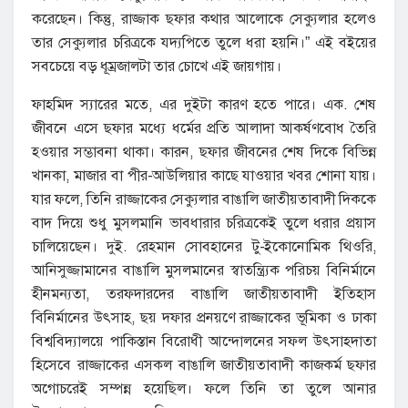
করেছেন। কিন্তু, রাজ্জাক ছফার কথার আলোকে সেক্যুলার হলেও
তার সেক্যুলার চরিত্রকে যদ্যপিতে তুলে ধরা হয়নি।” এই বইয়ের
সবচেয়ে বড় ধূম্রজালটা তার চোখে এই জায়গায়।
ফাহমিদ স্যারের মতে, এর দুইটা কারণ হতে পারে। এক. শেষ
জীবনে এসে ছফার মধ্যে ধর্মের প্রতি আলাদা আকর্ষণবোধ তৈরি
হওয়ার সম্ভাবনা থাকা। কারন, ছফার জীবনের শেষ দিকে বিভিন্ন
খানকা, মাজার বা পীর-আউলিয়ার কাছে যাওয়ার খবর শোনা যায়।
যার ফলে, তিনি রাজ্জাকের সেক্যুলার বাঙালি জাতীয়তাবাদী দিককে
বাদ দিয়ে শুধু মুসলমানি ভাবধারার চরিত্রকেই তুলে ধরার প্রয়াস
চালিয়েছেন। দুই. রেহমান সোবহানের টু-ইকোনোমিক থিওরি,
আনিসুজ্জামানের বাঙালি মুসলমানের স্বাতন্ত্র্যিক পরিচয় বিনির্মানে
হীনমন্যতা, তরফদারদের বাঙালি জাতীয়তাবাদী ইতিহাস
বিনির্মানের উৎসাহ, ছয় দফার প্রনয়ণে রাজ্জাকের ভূমিকা ও ঢাকা
বিশ্ববিদ্যালয়ে পাকিস্তান বিরোধী আন্দোলনের সফল উৎসাহদাতা
হিসেবে রাজ্জাকের এসকল বাঙালি জাতীয়তাবাদী কাজকর্ম ছফার
অগোচরেই সম্পন্ন হয়েছিল। ফলে তিনি তা তুলে আনার