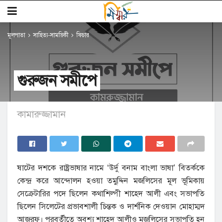
মূলপাতা
সাহিত্য-সাময়িকী
ফিচার
গুরুজন সমীপে
কামারুজ্জামান
ষাটের দশকে রাষ্ট্রভাষার নামে ‘উর্দু বনাম বাংলা ভাষা’ বিতর্ককে
কেন্দ্র করে আন্দোলন হওয়া তমুদ্দিন মজলিসের মূল ভূমিকায়
সেক্রেটারির পদে ছিলেন কথাশিল্পী শাহেদ আলী এবং সভাপতি
ছিলেন সিলেটের প্রভাবশালী চিন্তক ও দার্শনিক দেওয়ান মোহাম্মদ
আজরফ। পরবর্তীতে অবশ্য শাহেদ আলীও মজলিসের সভাপতি হন