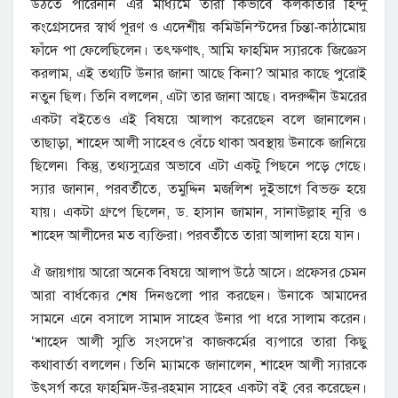
উঠতে পারেননি এর মাধ্যমে তারা কিভাবে কলকাতার হিন্দু
কংগ্রেসদের স্বার্থ পূরণ ও এদেশীয় কমিউনিস্টদের চিন্তা-কাঠামোয়
ফাঁদে পা ফেলেছিলেন। তৎক্ষণাৎ, আমি ফাহমিদ স্যারকে জিজ্ঞেস
করলাম, এই তথ্যটি উনার জানা আছে কিনা? আমার কাছে পুরোই
নতুন ছিল। তিনি বললেন, এটা তার জানা আছে। বদরুদ্দীন উমরের
একটা বইতেও এই বিষয়ে আলাপ করেছেন বলে জানালেন।
তাছাড়া, শাহেদ আলী সাহেবও বেঁচে থাকা অবস্থায় উনাকে জানিয়ে
ছিলেন৷ কিন্তু, তথ্যসুত্রের অভাবে এটা একটু পিছনে পড়ে গেছে।
স্যার জানান, পরবর্তীতে, তমুদ্দিন মজলিশ দুইভাগে বিভক্ত হয়ে
যায়। একটা গ্রুপে ছিলেন, ড. হাসান জামান, সানাউল্লাহ নূরি ও
শাহেদ আলীদের মত ব্যক্তিরা। পরবর্তীতে তারা আলাদা হয়ে যান।
ঐ জায়গায় আরো অনেক বিষয়ে আলাপ উঠে আসে। প্রফেসর চেমন
আরা বার্ধক্যের শেষ দিনগুলো পার করছেন। উনাকে আমাদের
সামনে এনে বসালে সামাদ সাহেব উনার পা ধরে সালাম করেন।
‘শাহেদ আলী স্মৃতি সংসদে’র কাজকর্মের ব্যপারে তারা কিছু
কথাবার্তা বললেন। তিনি ম্যামকে জানালেন, শাহেদ আলী স্যারকে
উৎসর্গ করে ফাহমিদ-উর-রহমান সাহেব একটা বই বের করেছেন।