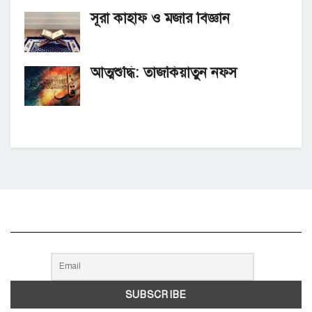
সূরা কাহাফ ও মজার বিজ্ঞান
আত্মশুদ্ধি: তাজকিয়াতুন নফস