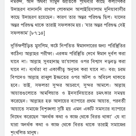
নমরুদ, আদ অথবা সামুদ জাতিকে পৃথিবীর কাছে কল্যাণকর
উদাহরণ বানাননি রাখাল লোকমান আলাইহিসালাম দুনিয়াবাসীর
কাছে উদাহরণ হয়েছেন। কারণ তার অন্তর পরিশুদ্ধ ছিল। যাদের
অন্তর পরিশুদ্ধ থাকে তারাই সফলকাম হয়। ‘যার অন্তর পরিশুদ্ধ সেই
সফলকাম’ [৮৭:১৪]
দুর্ভিক্ষপীড়িত মুসলিম, কষ্টে নিপতিত ঈমানদারের জন্য পরিস্থিতির
কাঠিন্য আল্লাহর পরীক্ষা। এরকম পরিস্থিতি দেখে ঈমান দুর্বল করা
যাবে না। আল্লাহ সুবহানাহু তা’য়ালার ওপর বিশ্বাস নড়বড় করা
যাবে না। ব্যর্থতা বা একাকীত্ব অনুভব করা যাবে না। বরং চরম
বিপদেও আল্লাহ রাব্বুল ইজ্জতের ওপর অটল ও অবিচল থাকতে
হবে। তাই, সফলতা সুন্দর আচরণে, সুন্দর আমলে। আল্লাহ
আয়াতগুলোতে আমলিয়াত ও ইনসানিয়াতের চমৎকার সমন্বয়
করেছেন। আল্লাহর হক্ব আদায়ের ব্যাপারে প্রথম আয়াত, পরবর্তী
আয়াতে সমাজে বিশৃঙ্খলা সৃষ্টি হয় এমন একটি সমস্যার ব্যাপারে
নিষেধ করেছেন ‘অনর্থক কথা ও কাজ থেকে বিরত থাকা’ -যে বা
যারা অনর্থক কথা ও কাজ থেকে বিরত থাকে তারাই সমাজের
শৃংখলিত মানুষ।