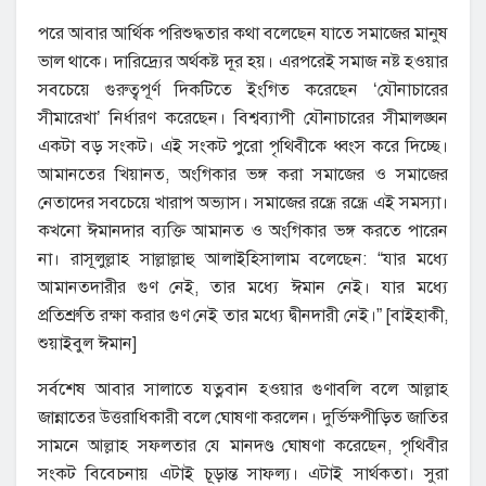
পরে আবার আর্থিক পরিশুদ্ধতার কথা বলেছেন যাতে সমাজের মানুষ
ভাল থাকে। দারিদ্র্যের অর্থকষ্ট দূর হয়। এরপরেই সমাজ নষ্ট হওয়ার
সবচেয়ে গুরুত্বপূর্ণ দিকটিতে ইংগিত করেছেন ‘যৌনাচারের
সীমারেখা’ নির্ধারণ করেছেন। বিশ্বব্যাপী যৌনাচারের সীমালঙ্ঘন
একটা বড় সংকট। এই সংকট পুরো পৃথিবীকে ধ্বংস করে দিচ্ছে।
আমানতের খিয়ানত, অংগিকার ভঙ্গ করা সমাজের ও সমাজের
নেতাদের সবচেয়ে খারাপ অভ্যাস। সমাজের রন্ধ্রে রন্ধ্রে এই সমস্যা।
কখনো ঈমানদার ব্যক্তি আমানত ও অংগিকার ভঙ্গ করতে পারেন
না। রাসূলুল্লাহ সাল্লাল্লাহু আলাইহিসালাম বলেছেন: “যার মধ্যে
আমানতদারীর গুণ নেই, তার মধ্যে ঈমান নেই। যার মধ্যে
প্রতিশ্রুতি রক্ষা করার গুণ নেই তার মধ্যে দ্বীনদারী নেই।” [বাইহাকী,
শুয়াইবুল ঈমান]
সর্বশেষ আবার সালাতে যত্নবান হওয়ার গুণাবলি বলে আল্লাহ
জান্নাতের উত্তরাধিকারী বলে ঘোষণা করলেন। দুর্ভিক্ষপীড়িত জাতির
সামনে আল্লাহ সফলতার যে মানদণ্ড ঘোষণা করেছেন, পৃথিবীর
সংকট বিবেচনায় এটাই চূড়ান্ত সাফল্য। এটাই সার্থকতা। সুরা