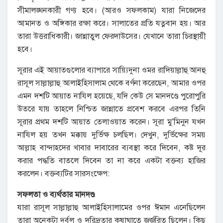
সীমালঙ্ঘনকারী গণ্য হবে। (আরও সফলকাম) যারা নিজেদের
আমানত ও অঙ্গিকার রক্ষা করে। সালাতের প্রতি যত্নবান হয়। আর
তারা উত্তরাধিকারী। জান্নাতুল ফেরদাউসের। যেখানে তারা চিরস্থায়ী
হবে।
সূরার এই আয়াতগুলোর ব্যাপারে সায়্যিদুনা ওমর রাদিয়াল্লাহু আনহু
রাসূল সাল্লাল্লাহু আলাইহিসালাম থেকে বর্ণনা করেছেন, আমার ওপর
এমন দশটি আয়াত নাযিল হয়েছে, যদি কেউ সে মানদণ্ডে পুরোপুরি
উতরে যায় তাহলে নিশ্চিত জান্নাতে প্রবেশ করবে এরপর তিনি
সূরার প্রথম দশটি আয়াত তেলাওয়াত করেন। সূরা মু’মিনুন যখন
নাযিল হয় তখন মক্কায় দুর্ভিক্ষ চলছিল। দেখুন, দুর্ভিক্ষের সময়
আল্লাহ বান্দাহদের খাবার দাবারের ব্যবস্থা করে দিবেন, কষ্ট দূর
করার পদ্ধতি বাতলে দিবেন তা না করে একটা বক্তব্য হাজির
করলেন। বক্তব্যটির সারসংক্ষেপ:
সফলতা ও ব্যর্থতার মানদণ্ড
যারা রাসূল সাল্লাল্লাহু আলাইহিসালামের ওপর ঈমান এনেছিলেন
তারা অনেকটা দুর্বল ও দরিদ্রতার কষাঘাতে জর্জরিত ছিলেন। কিছু