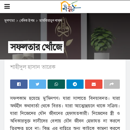
মূলপাতা
বেসিক ইলম
তাযকিয়াতুন নাফস
সফলতার খোঁজে
শাহীদুল হাসান তারেক
সফলকাম হয়েছে মু’মিনগণ। যারা সালাতে বিনয়াবনত। যারা
অর্থহীন কথাবার্তা থেকে বিরত। যারা আত্মোন্নয়নে থাকে সক্রিয়।
যারা নিজেদের যৌন জীবনের হেফাযতকারী। নিজেদের স্ত্রী ও
অধিকারভুক্ত দাসীদের বেলায় যৌন জীবন হেফাযত না করলে
তিরষ্কৃত হবে না। কিন্তু এর বাহিরে অন্য কাউকে কামনা করলে