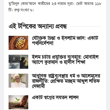
মু’মিনুন কোর’আনে কারীমের ২৩ নাম্বার সূরা। মোট আয়াত ১১৮
টি। রুকু সংখ্যা ৬।
এই টপিকের অন্যান্য
প্রবন্ধ
যৌক্তিক চিন্তা ও ইসলামি জ্ঞান: একটি
পথনির্দেশনা
ইলম চর্চায় প্রযুক্তির ব্যবহার: মোবাইল
অ্যাপে কুরআন ও হাদীস শিক্ষা
আধুনিক রাষ্ট্রব্যবস্থায় ধর্ম ও আলেমদের
রাজনীতি: প্রেক্ষিত মরহুম আব্দুল লতিফ
নেজামী
একটি স্বপ্নের সযতন লালন