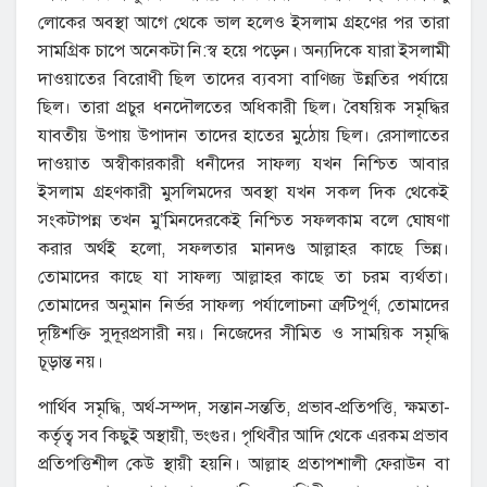
লোকের অবস্থা আগে থেকে ভাল হলেও ইসলাম গ্রহণের পর তারা
সামগ্রিক চাপে অনেকটা নি:স্ব হয়ে পড়েন। অন্যদিকে যারা ইসলামী
দাওয়াতের বিরোধী ছিল তাদের ব্যবসা বাণিজ্য উন্নতির পর্যায়ে
ছিল। তারা প্রচুর ধনদৌলতের অধিকারী ছিল। বৈষয়িক সমৃদ্ধির
যাবতীয় উপায় উপাদান তাদের হাতের মুঠোয় ছিল। রেসালাতের
দাওয়াত অস্বীকারকারী ধনীদের সাফল্য যখন নিশ্চিত আবার
ইসলাম গ্রহণকারী মুসলিমদের অবস্থা যখন সকল দিক থেকেই
সংকটাপন্ন তখন মু’মিনদেরকেই নিশ্চিত সফলকাম বলে ঘোষণা
করার অর্থই হলো, সফলতার মানদণ্ড আল্লাহর কাছে ভিন্ন।
তোমাদের কাছে যা সাফল্য আল্লাহর কাছে তা চরম ব্যর্থতা।
তোমাদের অনুমান নির্ভর সাফল্য পর্যালোচনা ত্রুটিপূর্ণ, তোমাদের
দৃষ্টিশক্তি সুদূরপ্রসারী নয়। নিজেদের সীমিত ও সাময়িক সমৃদ্ধি
চূড়ান্ত নয়।
পার্থিব সমৃদ্ধি, অর্থ-সম্পদ, সন্তান-সন্ততি, প্রভাব-প্রতিপত্তি, ক্ষমতা-
কর্তৃত্ব সব কিছুই অস্থায়ী, ভংগুর। পৃথিবীর আদি থেকে এরকম প্রভাব
প্রতিপত্তিশীল কেউ স্থায়ী হয়নি। আল্লাহ প্রতাপশালী ফেরাউন বা