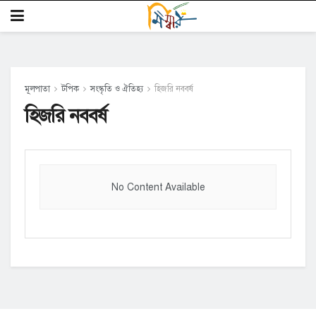
মূলপাতা
টপিক
সংস্কৃতি ও ঐতিহ্য
হিজরি নববর্ষ
হিজরি নববর্ষ
No Content Available